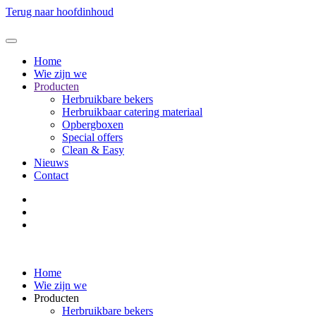
Terug naar hoofdinhoud
Home
Wie zijn we
Producten
Herbruikbare bekers
Herbruikbaar catering materiaal
Opbergboxen
Special offers
Clean & Easy
Nieuws
Contact
Home
Wie zijn we
Producten
Herbruikbare bekers